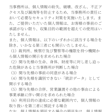
当事務所は、個人情報の紛失、破壊、改ざん、不正ア
クセス及び漏洩等を防止するため、当事務所の責任に
おいて必要なセキュリティ対策を実施いたします。ま
た、ご提供いただいた個人情報は、お客様の事前のご
承諾がない限り、収集目的の範囲を超えての使用はい
たしません。
また、個人情報は、以下のいずれかに該当する場合を
除き、いかなる第三者にも開示いたしません。
（1）裁判所、検察庁及び警察等の権限を持つ機関か
ら個人情報の開示を求められた場合
（2）関与先様の生命、身体、財産等に対し差し迫っ
た危険があると当事務所が判断した場合
（3）関与先様の事前の同意がある場合
（4）関与先様を識別できない「統計データ」として
開示する場合
（5）関与先様の合併、営業譲渡その他の事由による
事業承継に伴い開示を求められた場合
（6）利用目的の達成に必要な範囲内で、個人情報の
取り扱いを第三者に預託する場合
なお、個人情報を預託する場合の預託先は、個人情報