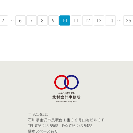
2
…
6
7
8
9
10
11
12
13
14
…
25
〒 921-8115
石川県金沢市長坂台１番３８号山物ビル３Ｆ
TEL 076-243-5568 FAX 076-243-5488
駐車スペース有り